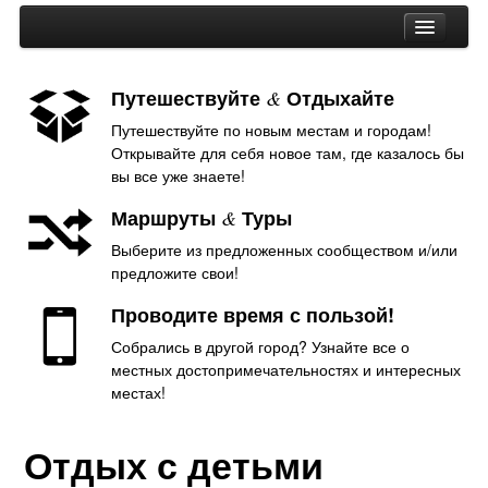
Путешествуйте
Отдыхайте
&
Путешествуйте по новым местам и городам!
Австралия
Открывайте для себя новое там, где казалось бы
Статьи об Австралии
вы все уже знаете!
Азия
Маршруты
Туры
&
Статьи об Азии
Выберите из предложенных сообществом и/или
предложите свои!
Африка
Статьи об Африке
Проводите время с пользой!
Европа
Собрались в другой город? Узнайте все о
местных достопримечательностях и интересных
Россия
местах!
Статьи об Европе
Отдых с детьми
Северная Америка