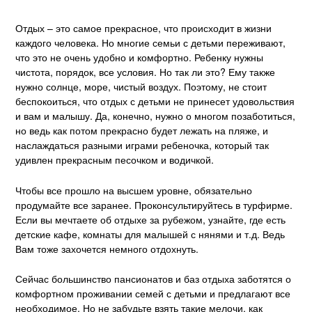
Статьи о Северной Америке
Южная Америка
Отдых – это самое прекрасное, что происходит в жизни
каждого человека. Но многие семьи с детьми переживают,
Статьи о Южной Америке
что это не очень удобно и комфортно. Ребенку нужны
Антарктида
чистота, порядок, все условия. Но так ли это? Ему также
нужно солнце, море, чистый воздух. Поэтому, не стоит
Карта сайта
беспокоиться, что отдых с детьми не принесет удовольствия
и вам и малышу. Да, конечно, нужно о многом позаботиться,
но ведь как потом прекрасно будет лежать на пляже, и
наслаждаться разными играми ребеночка, который так
удивлен прекрасным песочком и водичкой.
Чтобы все прошло на высшем уровне, обязательно
продумайте все заранее. Проконсультируйтесь в турфирме.
Если вы мечтаете об отдыхе за рубежом, узнайте, где есть
детские кафе, комнаты для малышей с нянями и т.д. Ведь
Вам тоже захочется немного отдохнуть.
Сейчас большинство пансионатов и баз отдыха заботятся о
комфортном проживании семей с детьми и предлагают все
необходимое. Но не забудьте взять такие мелочи, как