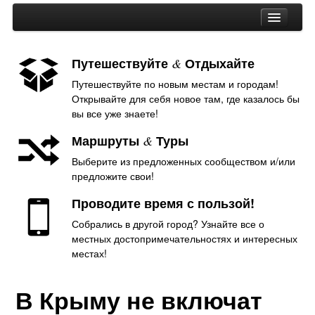
Путешествуйте
Отдыхайте
&
Путешествуйте по новым местам и городам!
Австралия
Открывайте для себя новое там, где казалось бы
Статьи об Австралии
вы все уже знаете!
Азия
Маршруты
Туры
&
Статьи об Азии
Выберите из предложенных сообществом и/или
предложите свои!
Африка
Статьи об Африке
Проводите время с пользой!
Европа
Собрались в другой город? Узнайте все о
местных достопримечательностях и интересных
Россия
местах!
Статьи об Европе
В Крыму не включат
Северная Америка