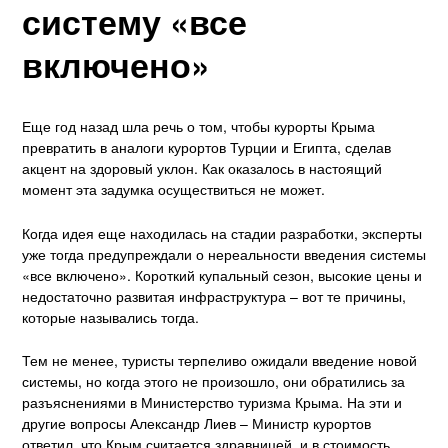
Статьи о Северной Америке
систему «все
Южная Америка
включено»
Статьи о Южной Америке
Антарктида
Еще год назад шла речь о том, чтобы курорты Крыма
Карта сайта
превратить в аналоги курортов Турции и Египта, сделав
акцент на здоровый уклон. Как оказалось в настоящий
момент эта задумка осуществиться не может.
Когда идея еще находилась на стадии разработки, эксперты
уже тогда предупреждали о нереальности введения системы
«все включено». Короткий купальный сезон, высокие цены и
недостаточно развитая инфраструктура – вот те причины,
которые назывались тогда.
Тем не менее, туристы терпеливо ожидали введение новой
системы, но когда этого не произошло, они обратились за
разъяснениями в Министерство туризма Крыма. На эти и
другие вопросы Александр Лиев – Министр курортов
ответил, что Крым считается здравницей, и в стоимость